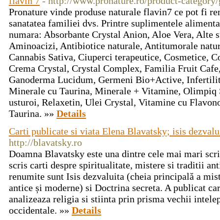
flavin 7
- http://www.pronature.ro/product-category
Pronature vinde produse naturale flavin7 ce pot fi re
sanatatea familiei dvs. Printre suplimentele aliment
numara: Absorbante Crystal Anion, Aloe Vera, Alte s
Aminoacizi, Antibiotice naturale, Antitumorale natur
Cannabis Sativa, Ciuperci terapeutice, Cosmetice, C
Crema Crystal, Crystal Complex, Familia Fruit Cafe,
Ganoderma Lucidum, Germeni Bio+Active, Infertilit
Minerale cu Taurina, Minerale + Vitamine, Olimp
usturoi, Relaxetin, Ulei Crystal, Vitamine cu Flavon
Taurina. »»
Details
Carti publicate si viata Elena Blavatsky; isis dezvalu
http://blavatsky.ro
Doamna Blavatsky este una dintre cele mai mari scri
scris carti despre spiritualitate, mistere si traditii an
renumite sunt Isis dezvaluita (cheia principală a miste
antice și moderne) si Doctrina secreta. A publicat car
analizeaza religia si stiinta prin prisma vechii intele
occidentale. »»
Details