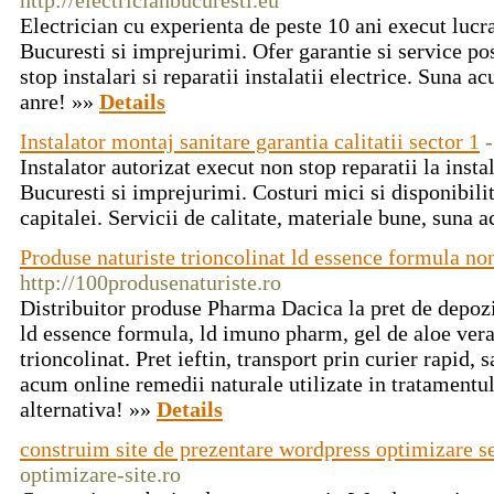
http://electricianbucuresti.eu
Electrician cu experienta de peste 10 ani execut lucrar
Bucuresti si imprejurimi. Ofer garantie si service pos
stop instalari si reparatii instalatii electrice. Suna a
anre! »»
Details
Instalator montaj sanitare garantia calitatii sector 1
-
Instalator autorizat execut non stop reparatii la instal
Bucuresti si imprejurimi. Costuri mici si disponibilit
capitalei. Servicii de calitate, materiale bune, suna
Produse naturiste trioncolinat ld essence formula no
http://100produsenaturiste.ro
Distribuitor produse Pharma Dacica la pret de depozi
ld essence formula, ld imuno pharm, gel de aloe vera,
trioncolinat. Pret ieftin, transport prin curier rapi
acum online remedii naturale utilizate in tratamentul
alternativa! »»
Details
construim site de prezentare wordpress optimizare s
optimizare-site.ro