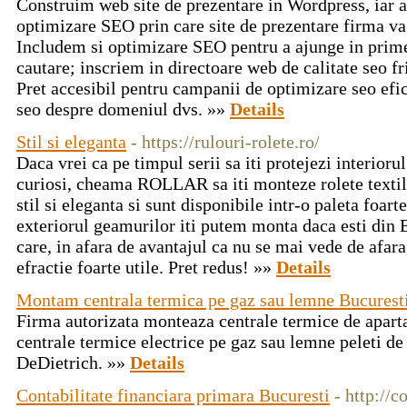
Construim web site de prezentare in Wordpress, iar a
optimizare SEO prin care site de prezentare firma va
Includem si optimizare SEO pentru a ajunge in prime
cautare; inscriem in directoare web de calitate seo fr
Pret accesibil pentru campanii de optimizare seo efic
seo despre domeniul dvs. »»
Details
Stil si eleganta
- https://rulouri-rolete.ro/
Daca vrei ca pe timpul serii sa iti protejezi interioru
curiosi, cheama ROLLAR sa iti monteze rolete textile 
stil si eleganta si sunt disponibile intr-o paleta foarte
exteriorul geamurilor iti putem monta daca esti din 
care, in afara de avantajul ca nu se mai vede de afara
efractie foarte utile. Pret redus! »»
Details
Montam centrala termica pe gaz sau lemne Bucurest
Firma autorizata monteaza centrale termice de apa
centrale termice electrice pe gaz sau lemne peleti de
DeDietrich. »»
Details
Contabilitate financiara primara Bucuresti
- http://c