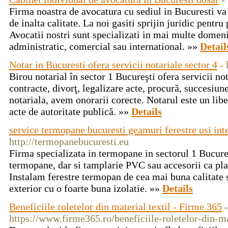
Firma noastra de avocatura cu sediul in Bucuresti va 
de inalta calitate. La noi gasiti sprijin juridic pentr
Avocatii nostri sunt specializati in mai multe domenii
administratic, comercial sau international. »»
Detail
Notar in Bucuresti ofera servicii notariale sector 4
- 
Birou notarial în sector 1 Bucureşti ofera servicii not
contracte, divorţ, legalizare acte, procură, succesiu
notariala, avem onorarii corecte. Notarul este un libe
acte de autoritate publică. »»
Details
service termopane bucuresti geamuri ferestre usi inte
http://termopanebucuresti.eu
Firma specializata in termopane in sectorul 1 Bucures
termopane, dar si tamplarie PVC sau accesorii ca plase
Instalam ferestre termopan de cea mai buna calitate s
exterior cu o foarte buna izolatie. »»
Details
Beneficiile roletelor din material textil - Firme 365
-
https://www.firme365.ro/beneficiile-roletelor-din-mat