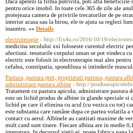
Daca apelezi la firma potrivita, poti afla beneficiile 
pentru orice imobil. In toate cele 365 de zile ale anulu
protejeaza camera de privirile trecatorilor de pe stra
interior acasa sau la birou, ele te ajuta sa reglezi lum
inauntru. »»
Details
electroterapie
- http://fix4u.ro/2016/10/19/electroter
medicina secolului xxi foloseste curentul electric pen
afectiuni. tesuturile corpului uman se pot vindeca cu a
electric este folosit in electroterapie mai ales pentru
cefalea, constipatia, spondiloza si intinderile muscu
Pastura, pastura pret, proprietati pastura, pastura alb
administrare pastura albine
- http://produseapicoleb
Tratament cu pastura apicola; administrare pastura d
este un lichid produs de albine in glande speciale si
lichid pe care il elimina cu acul (cu vezica cu tot) c
este substanta care ramâne dupa ce partea volatila a 
contact cu aerul. Albinele au cantitati maxime de ve
mult cand sunt tinere. Fiecare albina are in medie 0,
intepatura. In decursul vietii ei, poate fabrica pana 