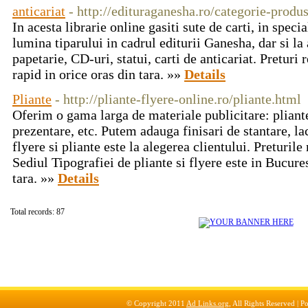
anticariat
- http://edituraganesha.ro/categorie-produs
In acesta librarie online gasiti sute de carti, in specia
lumina tiparului in cadrul editurii Ganesha, dar si la 
papetarie, CD-uri, statui, carti de anticariat. Preturi 
rapid in orice oras din tara. »»
Details
Pliante
- http://pliante-flyere-online.ro/pliante.html
Oferim o gama larga de materiale publicitare: pliante
prezentare, etc. Putem adauga finisari de stantare, la
flyere si pliante este la alegerea clientului. Preturile 
Sediul Tipografiei de pliante si flyere este in Bucure
tara. »»
Details
Total records: 87
© Copyright 2011
Ad Links.org
, All Rights Reserved |