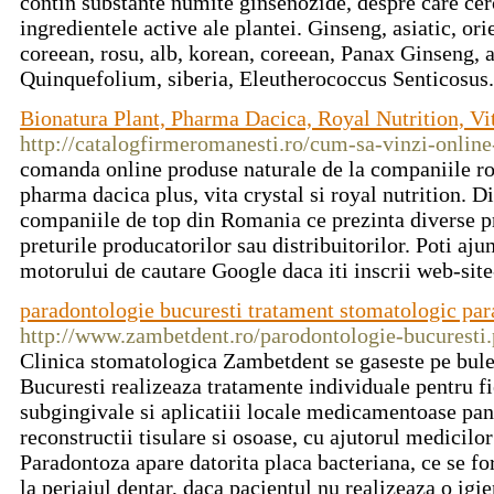
contin substante numite ginsenozide, despre care cerc
ingredientele active ale plantei. Ginseng, asiatic, ori
coreean, rosu, alb, korean, coreean, Panax Ginseng, 
Quinquefolium, siberia, Eleutherococcus Senticosus
Bionatura Plant, Pharma Dacica, Royal Nutrition, Vi
http://catalogfirmeromanesti.ro/cum-sa-vinzi-online
comanda online produse naturale de la companiile ro
pharma dacica plus, vita crystal si royal nutrition. D
companiile de top din Romania ce prezinta diverse p
preturile producatorilor sau distribuitorilor. Poti aj
motorului de cautare Google daca iti inscrii web-site
paradontologie bucuresti tratament stomatologic pa
http://www.zambetdent.ro/parodontologie-bucuresti
Clinica stomatologica Zambetdent se gaseste pe bule
Bucuresti realizeaza tratamente individuale pentru fie
subgingivale si aplicatiii locale medicamentoase pana
reconstructii tisulare si osoase, cu ajutorul medicilor
Paradontoza apare datorita placa bacteriana, ce se f
la periajul dentar, daca pacientul nu realizeaza o igi