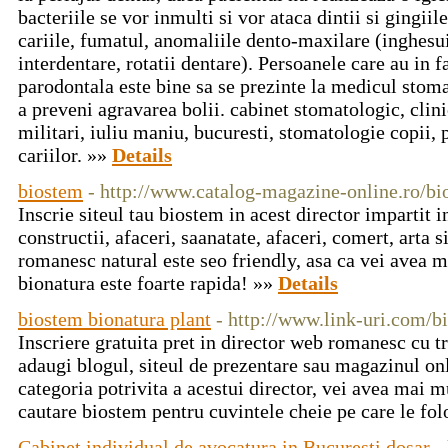
bacteriile se vor inmulti si vor ataca dintii si gingiil
cariile, fumatul, anomaliile dento-maxilare (inghesui
interdentare, rotatii dentare). Persoanele care au in
parodontala este bine sa se prezinte la medicul stoma
a preveni agravarea bolii. cabinet stomatologic, clini
militari, iuliu maniu, bucuresti, stomatologie copii, 
cariilor. »»
Details
biostem
- http://www.catalog-magazine-online.ro/b
Inscrie siteul tau biostem in acest director impartit i
constructii, afaceri, saanatate, afaceri, comert, arta 
romanesc natural este seo friendly, asa ca vei avea 
bionatura este foarte rapida! »»
Details
biostem bionatura plant
- http://www.link-uri.com/b
Inscriere gratuita pret in director web romanesc cu 
adaugi blogul, siteul de prezentare sau magazinul onl
categoria potrivita a acestui director, vei avea mai m
cautare biostem pentru cuvintele cheie pe care le folo
Cabinet individual de avocatura in Bucuresti dosar
-