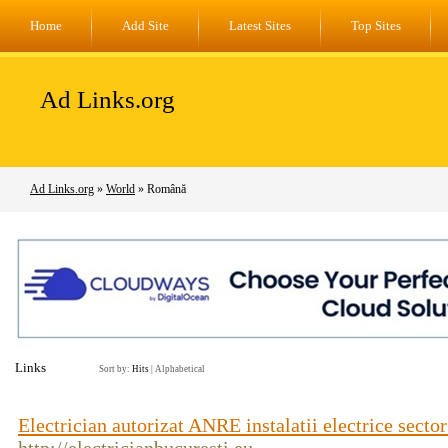
Home
Add Site
Latest Sites
Top Sites
Ad Links.org
Ad Links.org
»
World
» Română
Links
Sort by:
Hits
|
Alphabetical
Electrician autorizat ANRE instalatii electrice secto