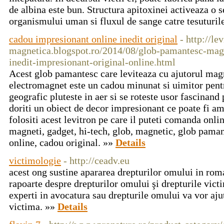
de albina este bun. Structura apitoxinei activeaza o se
organismului uman si fluxul de sange catre tesuturil
cadou impresionant online inedit original
- http://lev
magnetica.blogspot.ro/2014/08/glob-pamantesc-magn
inedit-impresionant-original-online.html
Acest glob pamantesc care leviteaza cu ajutorul mag
electromagnet este un cadou minunat si uimitor pent
geografic pluteste in aer si se roteste usor fascinand 
doriti un obiect de decor impresionant ce poate fi am
folositi acest levitron pe care il puteti comanda online
magneti, gadget, hi-tech, glob, magnetic, glob paman
online, cadou original. »»
Details
victimologie
- http://ceadv.eu
acest ong sustine apararea drepturilor omului in roma
rapoarte despre drepturilor omului şi drepturile victim
experti in avocatura sau drepturile omului va vor aju
victima. »»
Details