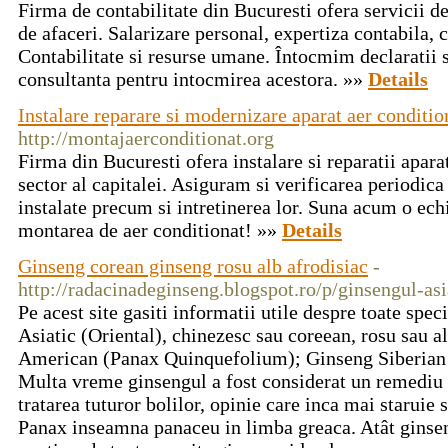
Firma de contabilitate din Bucuresti ofera servicii d
de afaceri. Salarizare personal, expertiza contabila, c
Contabilitate si resurse umane. Întocmim declaratii si
consultanta pentru intocmirea acestora. »»
Details
Instalare reparare si modernizare aparat aer conditio
http://montajaerconditionat.org
Firma din Bucuresti ofera instalare si reparatii apara
sector al capitalei. Asiguram si verificarea periodica 
instalate precum si intretinerea lor. Suna acum o echi
montarea de aer conditionat! »»
Details
Ginseng corean ginseng rosu alb afrodisiac
-
http://radacinadeginseng.blogspot.ro/p/ginsengul-as
Pe acest site gasiti informatii utile despre toate spe
Asiatic (Oriental), chinezesc sau coreean, rosu sau 
American (Panax Quinquefolium); Ginseng Siberian 
Multa vreme ginsengul a fost considerat un remediu n
tratarea tuturor bolilor, opinie care inca mai staruie si
Panax inseamna panaceu in limba greaca. Atât ginseng