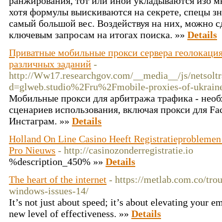
ранжирования, тот или иной укладываются изо 
хотя формулы выискиваются на секрете, спецы зн
самый большой вес. Воздействуя на них, можно с
ключевым запросам на итогах поиска. »»
Details
Приватные мобильные прокси сервера геолокация 
различных заданий
-
http://Ww17.researchgov.com/__media__/js/netsolt
d=glweb.studio%2Fru%2Fmobile-proxies-of-ukrai
Мобильные прокси для арбитража трафика - необ
сценариев использования, включая прокси для Fa
Инстаграм. »»
Details
Holland On Line Casino Heeft Registratieproblemen 
Pro Nieuws
- http://casinozonderregistratie.io
%description_450% »»
Details
The heart of the internet
- https://metlab.com.co/tro
windows-issues-14/
It’s not just about speed; it’s about elevating your
new level of effectiveness. »»
Details