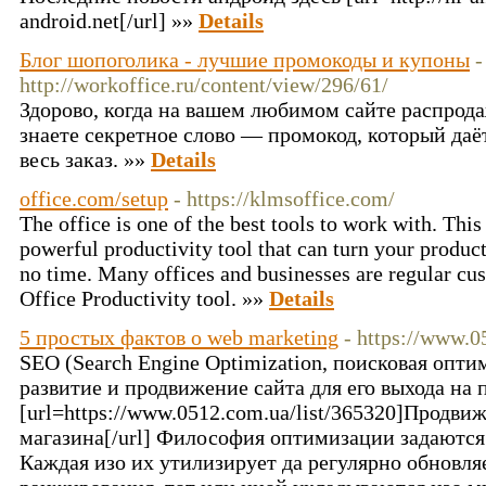
android.net[/url] »»
Details
Блог шопоголика - лучшие промокоды и купоны
-
http://workoffice.ru/content/view/296/61/
Здорово, когда на вашем любимом сайте распрода
знаете секретное слово — промокод, который да
весь заказ. »»
Details
office.com/setup
- https://klmsoffice.com/
The office is one of the best tools to work with. This
powerful productivity tool that can turn your produc
no time. Many offices and businesses are regular cu
Office Productivity tool. »»
Details
5 простых фактов о web marketing
- https://www.0
SEO (Search Engine Optimization, поисковая опти
развитие и продвижение сайта для его выхода на 
[url=https://www.0512.com.ua/list/365320]Продви
магазина[/url] Философия оптимизации задаются
Каждая изо их утилизирует да регулярно обновл