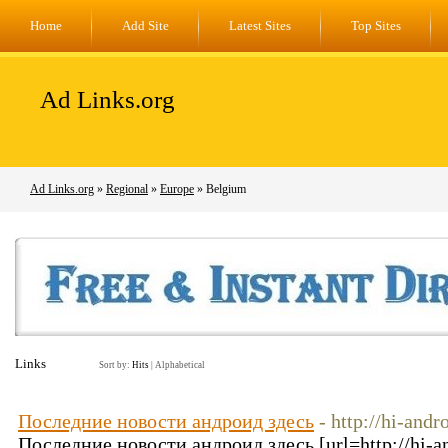
Home
Add Site
Latest Sites
Top Sites
Ad Links.org
Ad Links.org
»
Regional
»
Europe
» Belgium
Links
Sort by:
Hits
|
Alphabetical
Последние новости андроид здесь
- http://hi-andr
Последние новости андроид здесь [url=http://hi-an